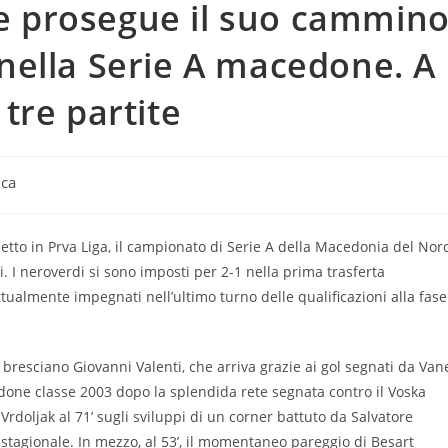
a e prosegue il suo cammin
a nella Serie A macedone. A
tre partite
ica
etto in Prva Liga, il campionato di Serie A della Macedonia del Nor
i. I neroverdi si sono imposti per 2-1 nella prima trasferta
ttualmente impegnati nell’ultimo turno delle qualificazioni alla fase
bresciano Giovanni Valenti, che arriva grazie ai gol segnati da Van
edone classe 2003 dopo la splendida rete segnata contro il Voska
rdoljak al 71’ sugli sviluppi di un corner battuto da Salvatore
 stagionale. In mezzo, al 53’, il momentaneo pareggio di Besart