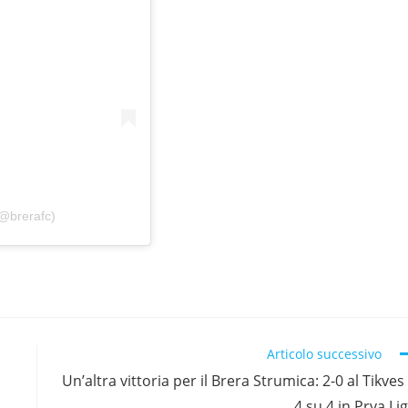
(@brerafc)
Articolo successivo
Un’altra vittoria per il Brera Strumica: 2-0 al Tikves
4 su 4 in Prva Li