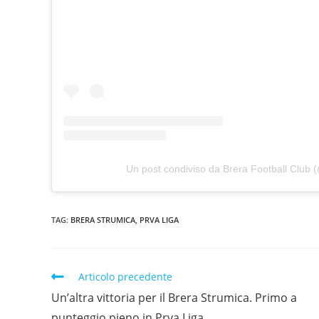
Un post condiviso da Brera Football Club 
TAG:
BRERA STRUMICA
,
PRVA LIGA
Articolo precedente
Un’altra vittoria per il Brera Strumica. Primo a
punteggio pieno in Prva Liga