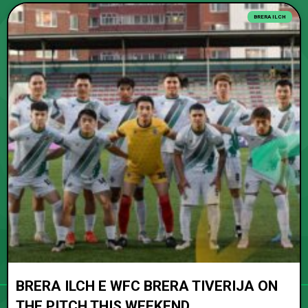
BRERA ILCH
BRERA ILCH E WFC BRERA TIVERIJA ON
THE PITCH THIS WEEKEND