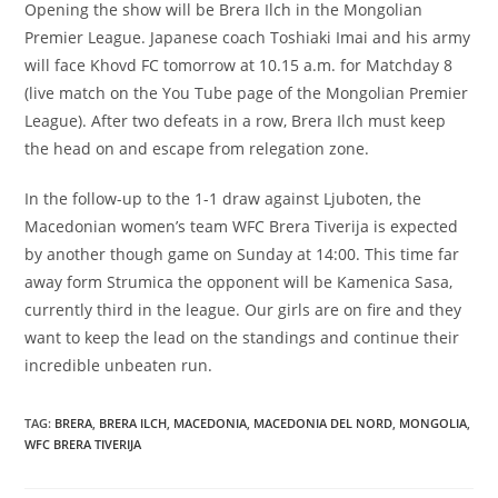
Opening the show will be Brera Ilch in the Mongolian
Premier League. Japanese coach Toshiaki Imai and his army
will face Khovd FC tomorrow at 10.15 a.m. for Matchday 8
(live match on the You Tube page of the Mongolian Premier
League). After two defeats in a row, Brera Ilch must keep
the head on and escape from relegation zone.
In the follow-up to the 1-1 draw against Ljuboten, the
Macedonian women’s team WFC Brera Tiverija is expected
by another though game on Sunday at 14:00. This time far
away form Strumica the opponent will be Kamenica Sasa,
currently third in the league. Our girls are on fire and they
want to keep the lead on the standings and continue their
incredible unbeaten run.
TAG:
BRERA
,
BRERA ILCH
,
MACEDONIA
,
MACEDONIA DEL NORD
,
MONGOLIA
,
WFC BRERA TIVERIJA