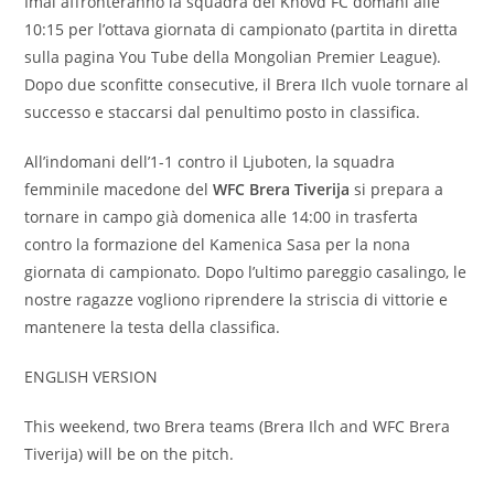
Imai affronteranno la squadra del
Khovd FC domani alle
10:15 per l’ottava giornata di campionato (partita in diretta
sulla pagina You Tube della Mongolian Premier League).
Dopo due sconfitte consecutive, il Brera Ilch vuole tornare al
successo e staccarsi dal penultimo posto in classifica.
All’indomani dell’1-1 contro il Ljuboten, la squadra
femminile macedone del
WFC Brera Tiverija
si prepara a
tornare in campo già domenica alle 14:00 in trasferta
contro la formazione del Kamenica Sasa per la nona
giornata di campionato. Dopo l’ultimo pareggio casalingo, le
nostre ragazze vogliono riprendere la striscia di vittorie e
mantenere la testa della classifica.
ENGLISH VERSION
This weekend, two Brera teams (Brera Ilch and WFC Brera
Tiverija) will be on the pitch.