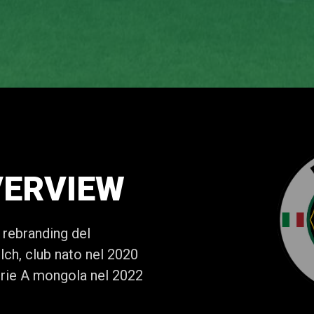
VERVIEW
l rebranding del
lch, club nato nel 2020
erie A mongola nel 2022