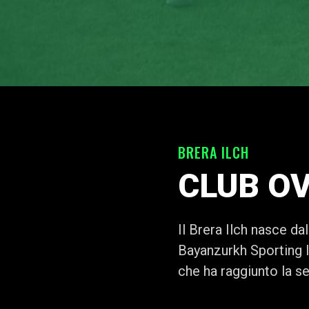
BRERA ILCH
CLUB O
Il Brera Ilch nasce da
Bayanzurkh Sporting I
che ha raggiunto la s