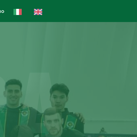
IO
RA