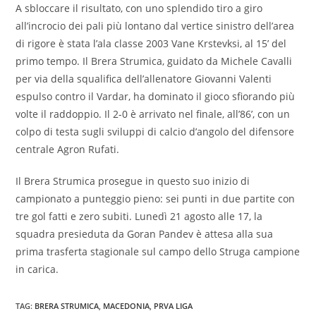
A sbloccare il risultato, con uno splendido tiro a giro
all’incrocio dei pali più lontano dal vertice sinistro dell’area
di rigore è stata l’ala classe 2003 Vane Krstevksi, al 15’ del
primo tempo. Il Brera Strumica, guidato da Michele Cavalli
per via della squalifica dell’allenatore Giovanni Valenti
espulso contro il Vardar, ha dominato il gioco sfiorando più
volte il raddoppio. Il 2-0 è arrivato nel finale, all’86’, con un
colpo di testa sugli sviluppi di calcio d’angolo del difensore
centrale Agron Rufati.
Il Brera Strumica prosegue in questo suo inizio di
campionato a punteggio pieno: sei punti in due partite con
tre gol fatti e zero subiti. Lunedì 21 agosto alle 17, la
squadra presieduta da Goran Pandev è attesa alla sua
prima trasferta stagionale sul campo dello Struga campione
in carica.
TAG:
BRERA STRUMICA
,
MACEDONIA
,
PRVA LIGA