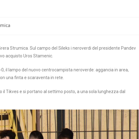
umica
 Brera Strumica. Sul campo del Sileks i neroverdi del presidente Pandev
uovo acquisto Uros Stamenic.
-0, il lampo del nuovo centrocampista neroverde: aggancia in area,
n una finta e scaraventa in rete.
no il Tikves e si portano al settimo posto, a una sola lunghezza dal