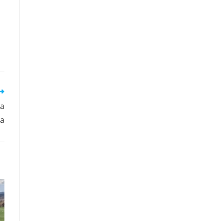
ia
ia