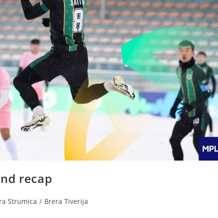
end recap
ra Strumica
/
Brera Tiverija