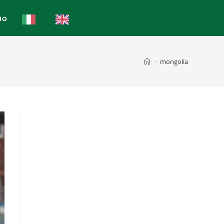
IO
>
mongolia