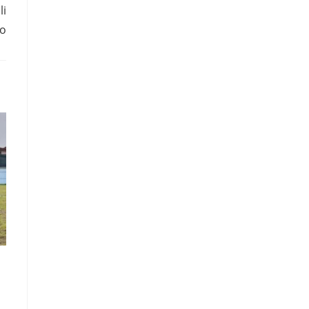
li
co