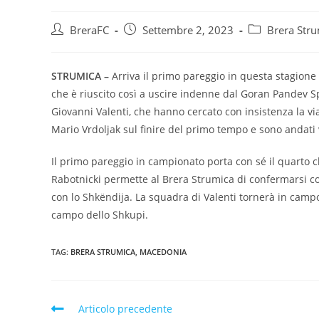
BreraFC
Settembre 2, 2023
Brera Str
STRUMICA –
Arriva il primo pareggio in questa stagione 
che è riuscito così a uscire indenne dal Goran Pandev Sp
Giovanni Valenti, che hanno cercato con insistenza la v
Mario Vrdoljak sul finire del primo tempo e sono andati v
Il primo pareggio in campionato porta con sé il quarto cl
Rabotnicki permette al Brera Strumica di confermarsi co
con lo Shkëndija. La squadra di Valenti tornerà in campo 
campo dello Shkupi.
TAG:
BRERA STRUMICA
,
MACEDONIA
Articolo precedente