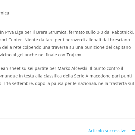
umica
in Prva Liga per il Brera Strumica, fermato sullo 0-0 dal Rabotnicki,
ort Center. Niente da fare per i neroverdi allenati dal bresciano
ia della rete colpendo una traversa su una punizione del capitano
icino al gol anche nel finale con Trajkov.
ean sheet su sei partite per Marko Alčevski. Il punto contro il
munque in testa alla classifica della Serie A macedone pari punti
il 16 settembre, dopo la pausa per le nazionali, nella trasferta sul
Articolo successivo