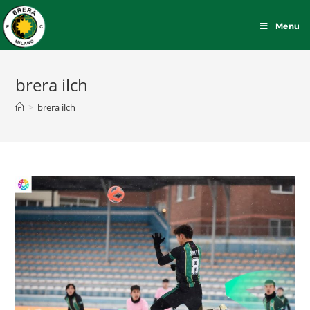
Menu
brera ilch
>
brera ilch