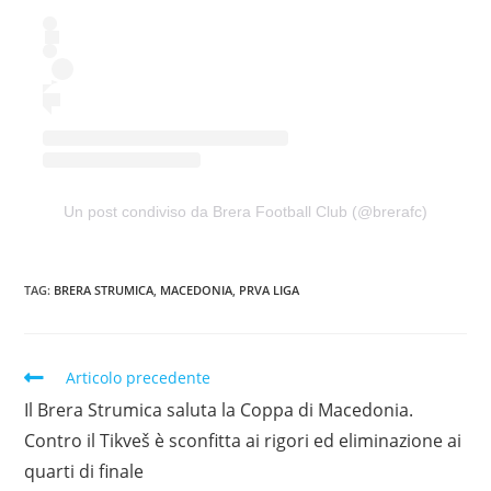
Un post condiviso da Brera Football Club (@brerafc)
TAG:
BRERA STRUMICA
,
MACEDONIA
,
PRVA LIGA
Articolo precedente
Il Brera Strumica saluta la Coppa di Macedonia.
Contro il Tikveš è sconfitta ai rigori ed eliminazione ai
quarti di finale