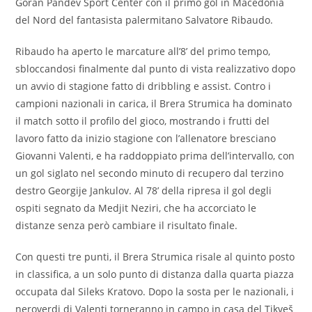
Goran Pandev Sport Center con il primo gol in Macedonia
del Nord del fantasista palermitano Salvatore Ribaudo.
Ribaudo ha aperto le marcature all’8’ del primo tempo,
sbloccandosi finalmente dal punto di vista realizzativo dopo
un avvio di stagione fatto di dribbling e assist. Contro i
campioni nazionali in carica, il Brera Strumica ha dominato
il match sotto il profilo del gioco, mostrando i frutti del
lavoro fatto da inizio stagione con l’allenatore bresciano
Giovanni Valenti, e ha raddoppiato prima dell’intervallo, con
un gol siglato nel secondo minuto di recupero dal terzino
destro Georgije Jankulov. Al 78’ della ripresa il gol degli
ospiti segnato da Medjit Neziri, che ha accorciato le
distanze senza però cambiare il risultato finale.
Con questi tre punti, il Brera Strumica risale al quinto posto
in classifica, a un solo punto di distanza dalla quarta piazza
occupata dal Sileks Kratovo. Dopo la sosta per le nazionali, i
neroverdi di Valenti torneranno in campo in casa del Tikveš