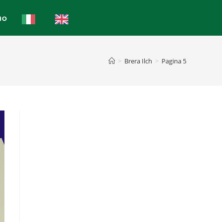
IO
>
Brera Ilch
>
Pagina 5