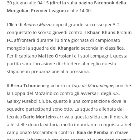
30 giugno alle 04:15
(diretta sulla pagina Facebook della
Mongolian Premier League)
e alle 14:00.
L’
Ilch
di
Andrea Mazza
dopo il grande successo per 5-2
conquistato lo scorso giovedì contro il
Khaan Khuns-Erchim
FC
, affronterà durante l’ultima giornata di campionato
mongolo la squadra del
Khangarid
seconda in classifica.
Per il capitano
Matteo Ortolani
e i suoi compagni, questa
partita sarà l’occasione di chiudere al meglio questa
stagione in preparazione alla prossima.
Il
Brera Tchumene
giocherà in
Taça de Moçambique
, nonché
la Coppa del Mozambico contro gli avversari degli S.S.
Galaxy Futebol Clube, questo è una competizione dove la
squadre partecipanti sono otto. La squadra allenata dal
tecnico
Dario Monteiro
arriva a questa sfida con il morale
alle stelle dopo la vittoria molto importante conquistata nel
campionato Mocambola contro i
l Baia de Pemba
in chiave