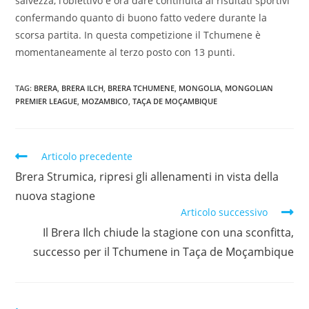
salvezza, l’obiettivo è ora dare continuità ai risultati sportivi
confermando quanto di buono fatto vedere durante la
scorsa partita. In questa competizione il Tchumene è
momentaneamente al terzo posto con 13 punti.
TAG:
BRERA
,
BRERA ILCH
,
BRERA TCHUMENE
,
MONGOLIA
,
MONGOLIAN
PREMIER LEAGUE
,
MOZAMBICO
,
TAÇA DE MOÇAMBIQUE
Articolo precedente
Brera Strumica, ripresi gli allenamenti in vista della
nuova stagione
Articolo successivo
Il Brera Ilch chiude la stagione con una sconfitta,
successo per il Tchumene in Taça de Moçambique