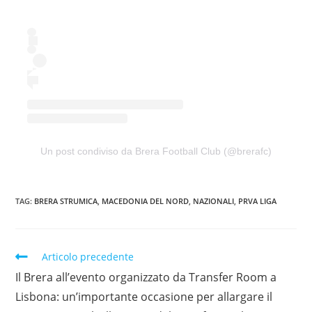
Un post condiviso da Brera Football Club (@brerafc)
TAG:
BRERA STRUMICA
,
MACEDONIA DEL NORD
,
NAZIONALI
,
PRVA LIGA
Articolo precedente
Il Brera all’evento organizzato da Transfer Room a
Lisbona: un’importante occasione per allargare il