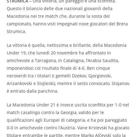
STRUMICA –
Una vittoria, un pareggio e una sconfitta.
Questo il bilancio delle due nazionali giovanili della
Macedonia nei tre match che, durante la sosta del
campionato, hanno visti impegnati nove giocatori del Brera
Strumica.
La vittoria è quella, nettissima e brillante, della Macedonia
Under 19, che lunedì 20 novembre ha affrontato in
amichevole a Tarragona, in Catalogna, l’Arabia Saudita,
imponendosi col risultato finale di 4-0. Ben cinque
neroverdi tra i titolari (i gemelli Dzekov, Gjorgievski,
Arizankovski e Stojleski), mentre il sesto convocato, Stojanov,
è entrato dalla panchina.
La Macedonia Under 21 è invece uscita sconfitta per 1-0 nel
match casalingo contro la Georgia, valido per le
qualificazioni agli Europei di categoria, e ha poi pareggiato
0-0 in amichevole contro l’Austria. Vane Krstevski ha giocato
titolare entrambe le partite, mentre Marko Alčevski solo la