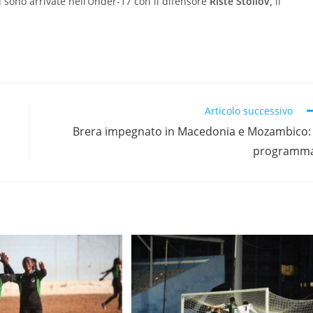
i sono arrivate nell’Under-17 con il difensore
Riste Stoilov,
il
Articolo successivo
Brera impegnato in Macedonia e Mozambico: 
programm