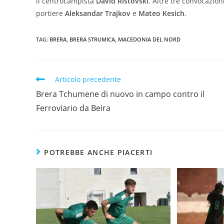
il centrocampista
David Ristovski
. Altre tre convocazion
portiere
Aleksandar Trajkov
e
Mateo Kesich
.
TAG:
BRERA
,
BRERA STRUMICA
,
MACEDONIA DEL NORD
Articolo precedente
Brera Tchumene di nuovo in campo contro il
Ferroviario da Beira
POTREBBE ANCHE PIACERTI