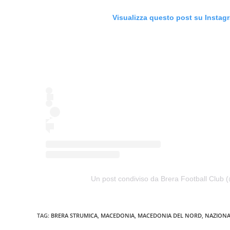
Visualizza questo post su Instag
Un post condiviso da Brera Football Club 
TAG:
BRERA STRUMICA
,
MACEDONIA
,
MACEDONIA DEL NORD
,
NAZIONA