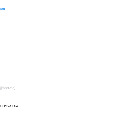
ram
(@brerafc)
LI
,
PRVA LIGA