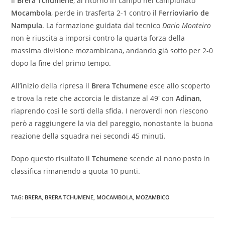
Il
Brera Tchumene
, al ritorno in campo nel campionato
Mocambola
, perde in trasferta 2-1 contro il
Ferrioviario de
Nampula
. La formazione guidata dal tecnico
Dario Monteiro
non è riuscita a imporsi contro la quarta forza della
massima divisione mozambicana, andando già sotto per 2-0
dopo la fine del primo tempo.
All’inizio della ripresa il
Brera Tchumene
esce allo scoperto
e trova la rete che accorcia le distanze al 49′ con
Adinan
,
riaprendo così le sorti della sfida. I neroverdi non riescono
però a raggiungere la via del pareggio, nonostante la buona
reazione della squadra nei secondi 45 minuti.
Dopo questo risultato il
Tchumene
scende al nono posto in
classifica rimanendo a quota 10 punti.
TAG:
BRERA
,
BRERA TCHUMENE
,
MOCAMBOLA
,
MOZAMBICO