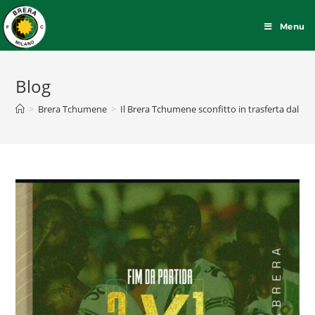
Menu
Blog
>
Brera Tchumene
>
Il Brera Tchumene sconfitto in trasferta dal F