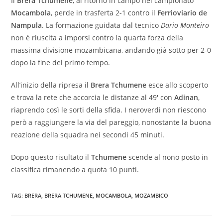
Il
Brera Tchumene
, al ritorno in campo nel campionato
Mocambola
, perde in trasferta 2-1 contro il
Ferrioviario de
Nampula
. La formazione guidata dal tecnico
Dario Monteiro
non è riuscita a imporsi contro la quarta forza della
massima divisione mozambicana, andando già sotto per 2-0
dopo la fine del primo tempo.
All’inizio della ripresa il
Brera Tchumene
esce allo scoperto
e trova la rete che accorcia le distanze al 49′ con
Adinan
,
riaprendo così le sorti della sfida. I neroverdi non riescono
però a raggiungere la via del pareggio, nonostante la buona
reazione della squadra nei secondi 45 minuti.
Dopo questo risultato il
Tchumene
scende al nono posto in
classifica rimanendo a quota 10 punti.
TAG:
BRERA
,
BRERA TCHUMENE
,
MOCAMBOLA
,
MOZAMBICO