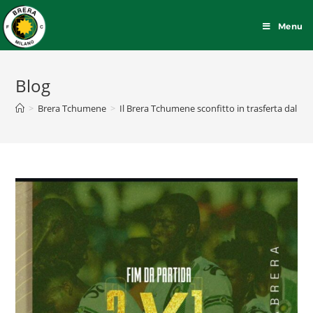
Menu
Blog
>
Brera Tchumene
>
Il Brera Tchumene sconfitto in trasferta dal F