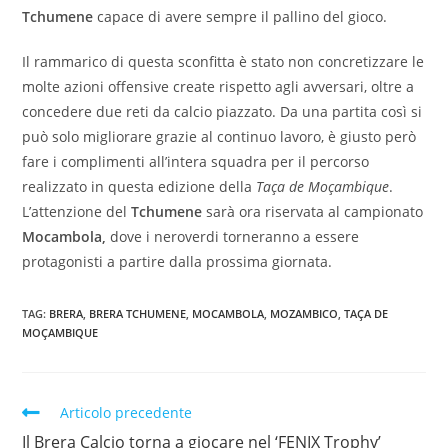
Tchumene
capace di avere sempre il pallino del gioco.
Il rammarico di questa sconfitta è stato non concretizzare le
molte azioni offensive create rispetto agli avversari, oltre a
concedere due reti da calcio piazzato. Da una partita così si
può solo migliorare grazie al continuo lavoro, è giusto però
fare i complimenti all’intera squadra per il percorso
realizzato in questa edizione della
Taça de Moçambique
.
L’attenzione del
Tchumene
sarà ora riservata al campionato
Mocambola,
dove i neroverdi torneranno a essere
protagonisti a partire dalla prossima giornata.
TAG:
BRERA
,
BRERA TCHUMENE
,
MOCAMBOLA
,
MOZAMBICO
,
TAÇA DE
MOÇAMBIQUE
Articolo precedente
Il Brera Calcio torna a giocare nel ‘FENIX Trophy’