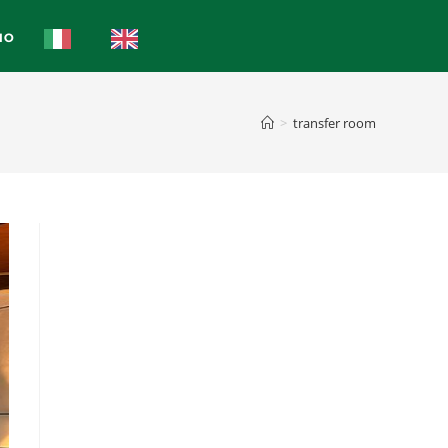
IO
>
transfer room