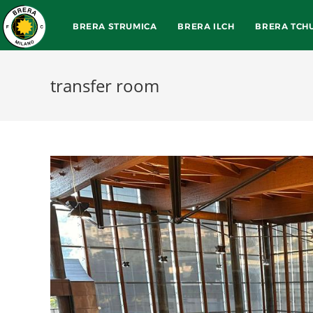
BRERA STRUMICA
BRERA ILCH
BRERA TCH
transfer room