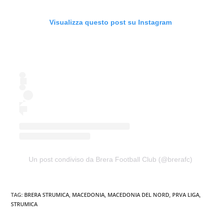
Visualizza questo post su Instagram
Un post condiviso da Brera Football Club (@brerafc)
TAG:
BRERA STRUMICA
,
MACEDONIA
,
MACEDONIA DEL NORD
,
PRVA LIGA
,
STRUMICA