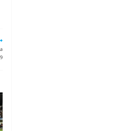
sa
19