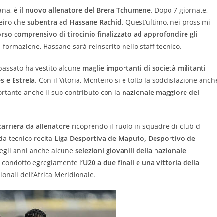
cana,
è il nuovo allenatore del Brera Tchumene
. Dopo 7 giornate,
teiro che
subentra ad Hassane Rachid
. Quest’ultimo, nei prossimi
rso comprensivo di tirocinio finalizzato ad approfondire gli
i formazione, Hassane sarà reinserito nello staff tecnico.
 passato ha vestito alcune
maglie importanti di società militanti
s e Estrela
. Con il Vitoria, Monteiro si è tolto la soddisfazione anch
rtante anche il suo contributo con la
nazionale maggiore del
carriera da allenatore
ricoprendo il ruolo in squadre di club di
da tecnico recita
Liga Desportiva de Maputo, Desportivo de
negli anni anche alcune
selezioni giovanili della nazionale
a condotto egregiamente l
‘U20 a due finali e una vittoria della
onali dell’Africa Meridionale.