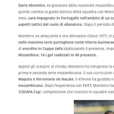
Dario Monteiro
, ex giocatore della nazionale mozambi
quindi, cambia la guida tecnica della squadra con Mon
mesi,
sarà impegnato in Portogallo nell’ambito di un co
aspetti tattici del ruolo di allenatore
. Dopo il periodo d
Monteiro, ex attaccante e ora allenatore classe 1977, in
nella massima serie portoghese come Vitoria Guimarae
di
esordire in Coppa Uefa
totalizzando 3 presenze. Impo
Mozambico: 14 i gol realizzati in 40 presenze.
Appesi gli scarpini al chiodo, Monteiro ha intrapreso la
prima e seconda serie mozambicana. Il suo curriculum 
Maputo e Ferroviario de Nacala
. Il 47enne ha guidato 
mozambicana.
Dopo l’esperienza con
l’U17
, Monteiro h
‘COSAFA Cup’
, competizione che riunisce le squadre nazi