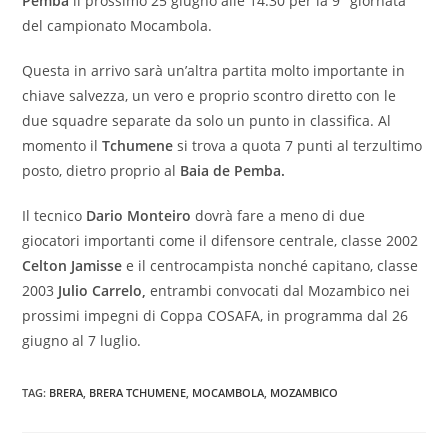
Pemba
il prossimo 25 giugno alle 14:30 per la 9° giornata
del campionato Mocambola.
Questa in arrivo sarà un’altra partita molto importante in
chiave salvezza, un vero e proprio scontro diretto con le
due squadre separate da solo un punto in classifica. Al
momento il
Tchumene
si trova a quota 7 punti al terzultimo
posto, dietro proprio al
Baia de Pemba.
Il tecnico
Dario Monteiro
dovrà fare a meno di due
giocatori importanti come il difensore centrale, classe 2002
Celton Jamisse
e il centrocampista nonché capitano, classe
2003
Julio Carrelo,
entrambi convocati dal Mozambico nei
prossimi impegni di Coppa COSAFA, in programma dal 26
giugno al 7 luglio.
TAG:
BRERA
,
BRERA TCHUMENE
,
MOCAMBOLA
,
MOZAMBICO