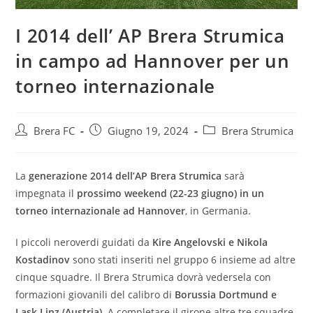
I 2014 dell’ AP Brera Strumica
in campo ad Hannover per un
torneo internazionale
Brera FC
Giugno 19, 2024
Brera Strumica
La
generazione 2014 dell’AP Brera Strumica
sarà
impegnata il
prossimo weekend (22-23 giugno) in un
torneo internazionale ad Hannover
, in Germania.
I piccoli neroverdi guidati da
Kire Angelovski e Nikola
Kostadinov
sono stati inseriti nel gruppo 6 insieme ad altre
cinque squadre. Il Brera Strumica dovrà vedersela con
formazioni giovanili del calibro di
Borussia Dortmund e
Lask Linz (Austria).
A completare il girone altre tre squadre