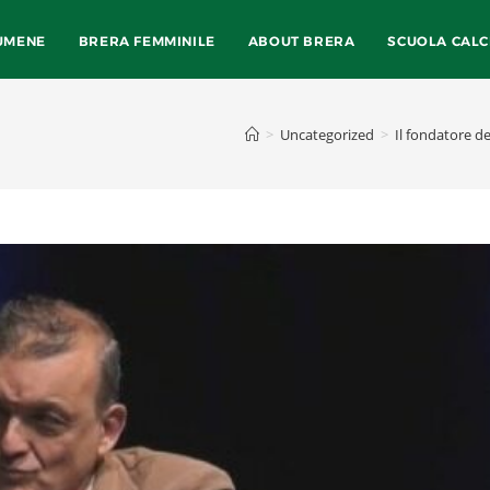
UMENE
BRERA FEMMINILE
ABOUT BRERA
SCUOLA CALC
>
Uncategorized
>
Il fondatore de