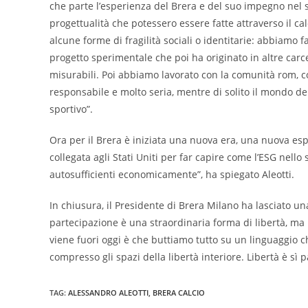
che parte l’esperienza del Brera e del suo impegno nel so
progettualità che potessero essere fatte attraverso il ca
alcune forme di fragilità sociali o identitarie: abbiamo 
progetto sperimentale che poi ha originato in altre carce
misurabili. Poi abbiamo lavorato con la comunità rom, co
responsabile e molto seria, mentre di solito il mondo de
sportivo”.
Ora per il Brera è iniziata una nuova era, una nuova espe
collegata agli Stati Uniti per far capire come l’ESG nello 
autosufficienti economicamente”, ha spiegato Aleotti.
In chiusura, il Presidente di Brera Milano ha lasciato una
partecipazione è una straordinaria forma di libertà, ma l
viene fuori oggi è che buttiamo tutto su un linguaggio c
compresso gli spazi della libertà interiore. Libertà è sì
TAG:
ALESSANDRO ALEOTTI
,
BRERA CALCIO