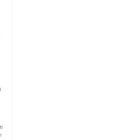
l
ti
i