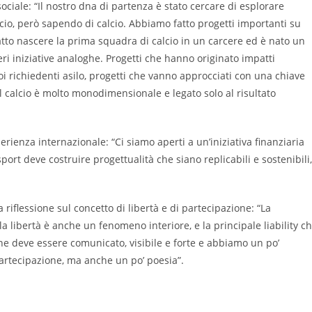
ciale: “Il nostro dna di partenza è stato cercare di esplorare
lcio, però sapendo di calcio. Abbiamo fatto progetti importanti su
fatto nascere la prima squadra di calcio in un carcere ed è nato un
ri iniziative analoghe. Progetti che hanno originato impatti
i richiedenti asilo, progetti che vanno approcciati con una chiave
l calcio è molto monodimensionale e legato solo al risultato
rienza internazionale: “Ci siamo aperti a un’iniziativa finanziaria
sport deve costruire progettualità che siano replicabili e sostenibili,
 riflessione sul concetto di libertà e di partecipazione: “La
a libertà è anche un fenomeno interiore, e la principale liability c
he deve essere comunicato, visibile e forte e abbiamo un po’
 partecipazione, ma anche un po’ poesia”.