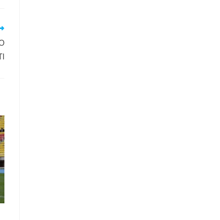
RO
TI