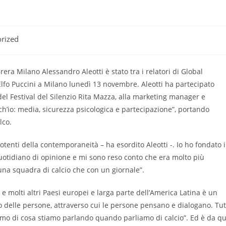
rized
rera Milano Alessandro Aleotti è stato tra i relatori di Global
Elfo Puccini a Milano lunedì 13 novembre. Aleotti ha partecipato
 del Festival del Silenzio Rita Mazza, alla marketing manager e
Anch’io: media, sicurezza psicologica e partecipazione”, portando
lco.
 potenti della contemporaneità – ha esordito Aleotti -. Io ho fondato i
 quotidiano di opinione e mi sono reso conto che era molto più
 una squadra di calcio che con un giornale”.
i e molti altri Paesi europei e larga parte dell’America Latina è un
vo delle persone, attraverso cui le persone pensano e dialogano. Tut
amo di cosa stiamo parlando quando parliamo di calcio”. Ed è da qu