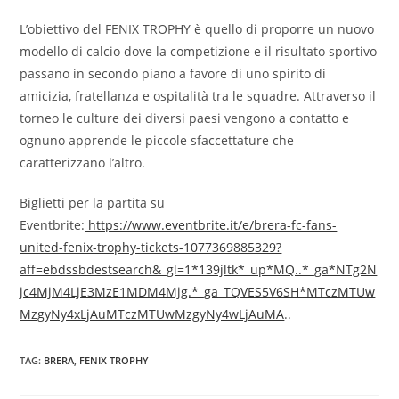
L’obiettivo del FENIX TROPHY è quello di proporre un nuovo
modello di calcio dove la competizione e il risultato sportivo
passano in secondo piano a favore di uno spirito di
amicizia, fratellanza e ospitalità tra le squadre. Attraverso il
torneo le culture dei diversi paesi vengono a contatto e
ognuno apprende le piccole sfaccettature che
caratterizzano l’altro.
Biglietti per la partita su
Eventbrite:
https://www.eventbrite.it/e/brera-fc-fans-
united-fenix-trophy-tickets-1077369885329?
aff=ebdssbdestsearch&_gl=1*139jltk*_up*MQ..*_ga*NTg2N
jc4MjM4LjE3MzE1MDM4Mjg.*_ga_TQVES5V6SH*MTczMTUw
MzgyNy4xLjAuMTczMTUwMzgyNy4wLjAuMA
..
TAG:
BRERA
,
FENIX TROPHY