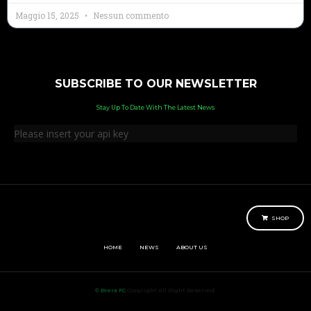
Maggio 15, 2025
Nessun commento
SUBSCRIBE TO OUR NEWSLETTER
Stay Up To Date With The Latest News
Please insert your api key
SHOP
HOME
NEWS
ABOUT US
© Brera FC
Copyright All Right Reserved.