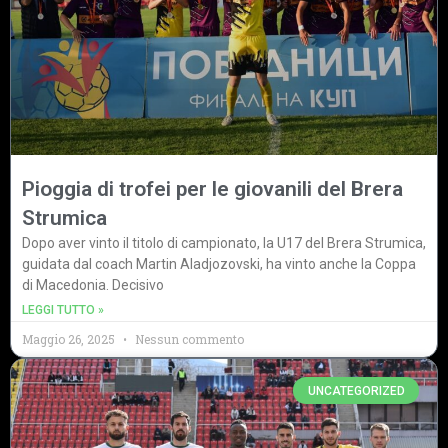
Pioggia di trofei per le giovanili del Brera
Strumica
Dopo aver vinto il titolo di campionato, la U17 del Brera Strumica,
guidata dal coach Martin Aladjozovski, ha vinto anche la Coppa
di Macedonia. Decisivo
LEGGI TUTTO »
Maggio 26, 2025
Nessun commento
UNCATEGORIZED