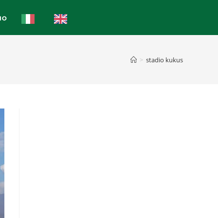
IO
>
stadio kukus