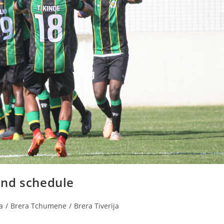
end schedule
a
/
Brera Tchumene
/
Brera Tiverija