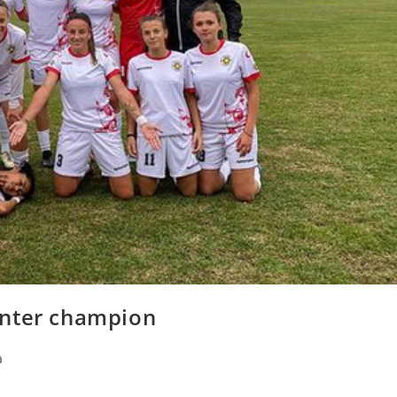
inter champion
a