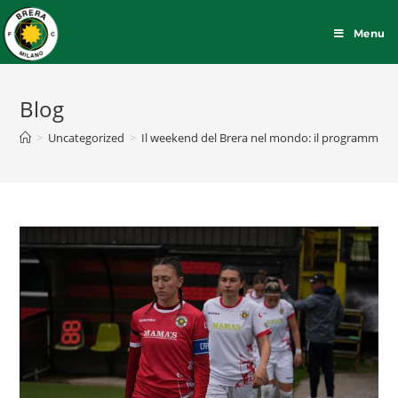
Menu
Blog
>
Uncategorized
>
Il weekend del Brera nel mondo: il programma