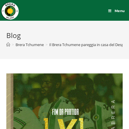
Menu
Blog
>
Brera Tchumene
>
Il Brera Tchumene pareggia in casa del Despor