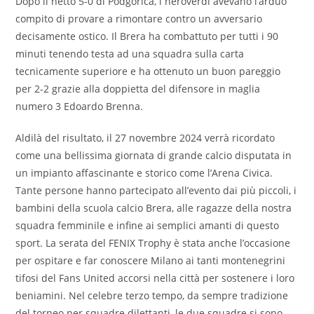
Dopo il netto 5-0 di Podgorica, i neroverdi avevano l’arduo
compito di provare a rimontare contro un avversario
decisamente ostico. Il Brera ha combattuto per tutti i 90
minuti tenendo testa ad una squadra sulla carta
tecnicamente superiore e ha ottenuto un buon pareggio
per 2-2 grazie alla doppietta del difensore in maglia
numero 3 Edoardo Brenna.
Aldilà del risultato, il 27 novembre 2024 verrà ricordato
come una bellissima giornata di grande calcio disputata in
un impianto affascinante e storico come l’Arena Civica.
Tante persone hanno partecipato all’evento dai più piccoli, i
bambini della scuola calcio Brera, alle ragazze della nostra
squadra femminile e infine ai semplici amanti di questo
sport. La serata del FENIX Trophy è stata anche l’occasione
per ospitare e far conoscere Milano ai tanti montenegrini
tifosi del Fans United accorsi nella città per sostenere i loro
beniamini. Nel celebre terzo tempo, da sempre tradizione
del torneo per squadre dilettanti, le due squadre si sono