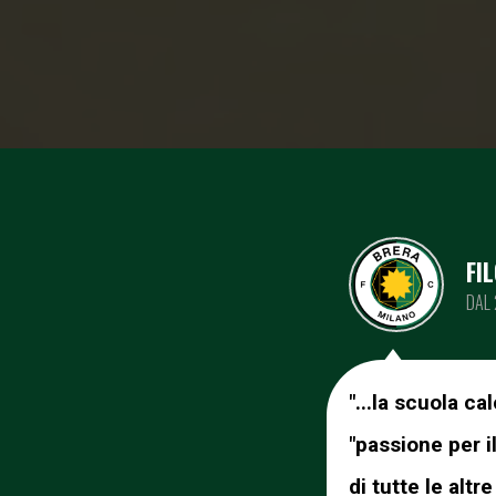
FI
DAL 
"...la scuola ca
"passione per i
di tutte le alt