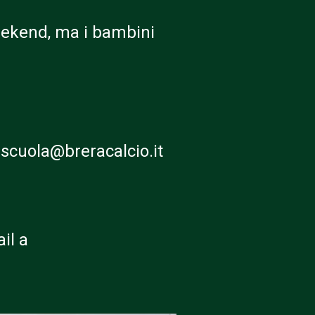
 weekend, ma i bambini
a scuola@breracalcio.it
il a