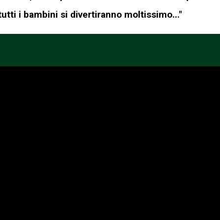
tti i bambini si divertiranno moltissimo..."
OFFERTA SPECIALE